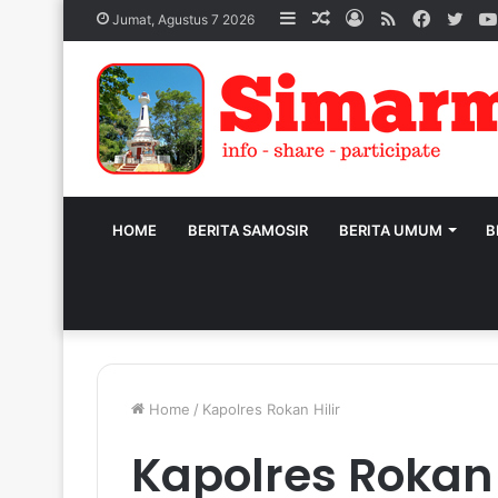
Sidebar
Acak
Log
RSS
Facebo
Twit
Jumat, Agustus 7 2026
Artikel
In
HOME
BERITA SAMOSIR
BERITA UMUM
B
Home
/
Kapolres Rokan Hilir
Kapolres Rokan 