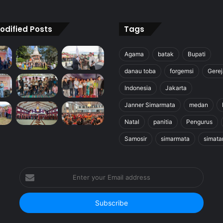
odified Posts
Tags
Agama
batak
Bupati
danau toba
forgemsi
Gerej
Indonesia
Jakarta
Janner Simarmata
medan
Natal
panitia
Pengurus
Samosir
simarmata
simata
Enter
your
Email
address