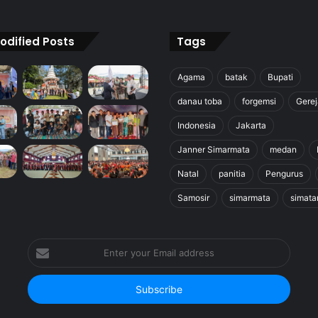
odified Posts
Tags
Agama
batak
Bupati
danau toba
forgemsi
Gerej
Indonesia
Jakarta
Janner Simarmata
medan
Natal
panitia
Pengurus
Samosir
simarmata
simata
Enter
your
Email
address