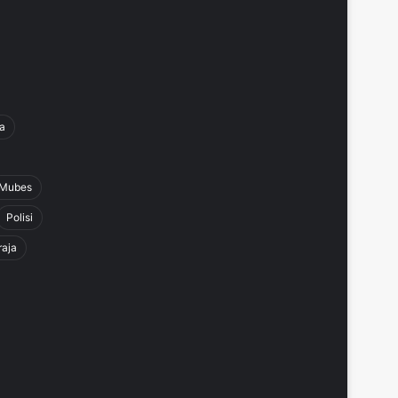
a
Mubes
Polisi
raja