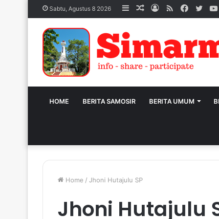
Sidebar
Acak
Log
RSS
Facebo
Twit
Sabtu, Agustus 8 2026
Artikel
In
HOME
BERITA SAMOSIR
BERITA UMUM
B
Home
/
Jhoni Hutajulu SP
Jhoni Hutajulu 