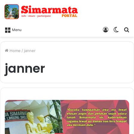
Log
Switc
Ca
Menu
In
skin
Home
/
janner
janner