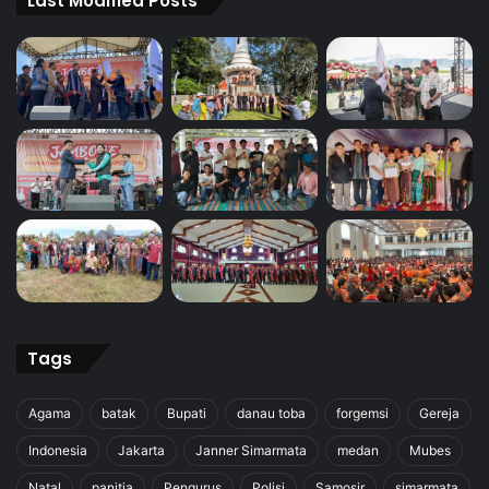
Last Modified Posts
Tags
Agama
batak
Bupati
danau toba
forgemsi
Gereja
Indonesia
Jakarta
Janner Simarmata
medan
Mubes
Natal
panitia
Pengurus
Polisi
Samosir
simarmata