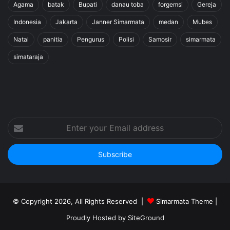
Agama
batak
Bupati
danau toba
forgemsi
Gereja
Indonesia
Jakarta
Janner Simarmata
medan
Mubes
Natal
panitia
Pengurus
Polisi
Samosir
simarmata
simataraja
Enter
your
Email
address
© Copyright 2026, All Rights Reserved |
Simarmata Theme
|
Proudly Hosted by
SiteGround