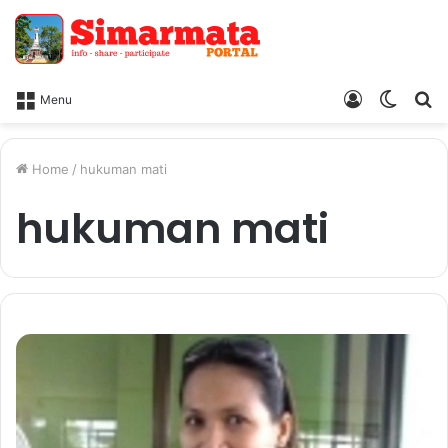
Log
Switc
Ca
Menu
In
skin
Home
/
hukuman mati
hukuman mati