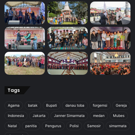
Tags
Agama
batak
Bupati
danau toba
forgemsi
Gereja
Indonesia
Jakarta
Janner Simarmata
medan
Mubes
Natal
panitia
Pengurus
Polisi
Samosir
simarmata