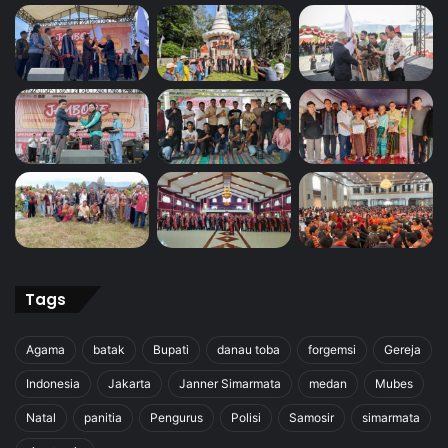
Tags
Agama
batak
Bupati
danau toba
forgemsi
Gereja
Indonesia
Jakarta
Janner Simarmata
medan
Mubes
Natal
panitia
Pengurus
Polisi
Samosir
simarmata