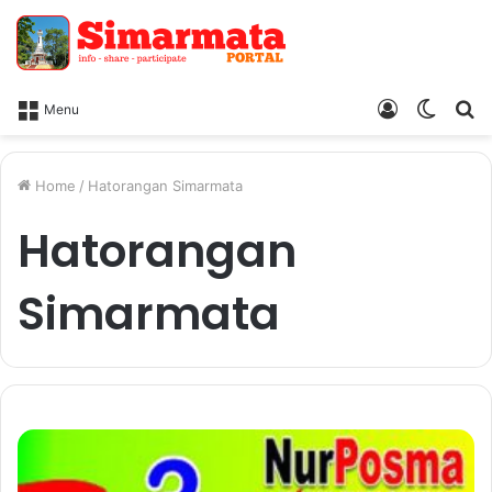
Log
Switc
Ca
Menu
In
skin
Home
/
Hatorangan Simarmata
Hatorangan
Simarmata