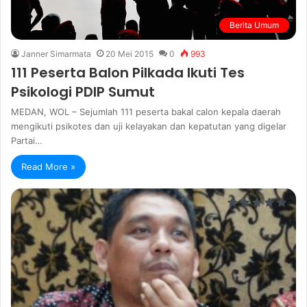
Berita Umum
Janner Simarmata
20 Mei 2015
0
993
111 Peserta Balon Pilkada Ikuti Tes
Psikologi PDIP Sumut
MEDAN, WOL – Sejumlah 111 peserta bakal calon kepala daerah
mengikuti psikotes dan uji kelayakan dan kepatutan yang digelar
Partai…
Read More »