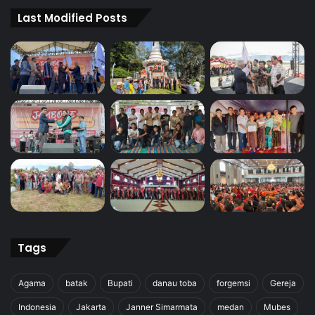
Last Modified Posts
Tags
Agama
batak
Bupati
danau toba
forgemsi
Gereja
Indonesia
Jakarta
Janner Simarmata
medan
Mubes