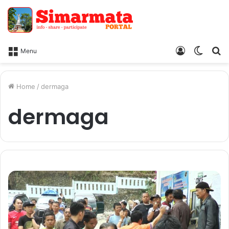
Log
Switc
Ca
Menu
In
skin
Home
/
dermaga
dermaga