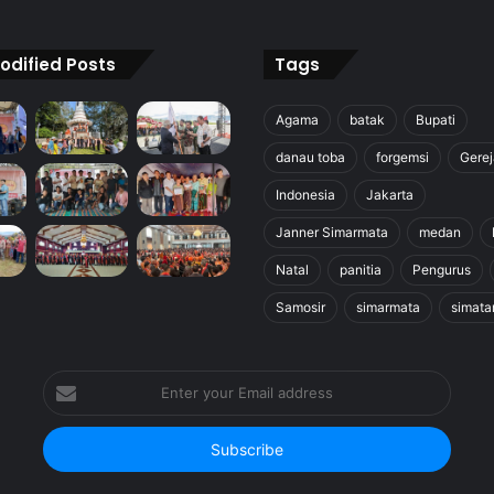
odified Posts
Tags
Agama
batak
Bupati
danau toba
forgemsi
Gerej
Indonesia
Jakarta
Janner Simarmata
medan
Natal
panitia
Pengurus
Samosir
simarmata
simata
Enter
your
Email
address