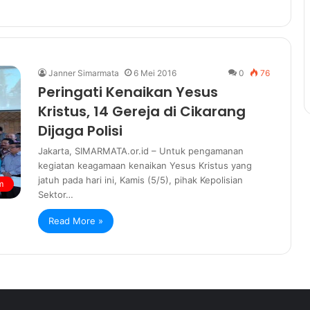
Janner Simarmata
6 Mei 2016
0
76
Peringati Kenaikan Yesus
Kristus, 14 Gereja di Cikarang
Dijaga Polisi
Jakarta, SIMARMATA.or.id – Untuk pengamanan
kegiatan keagamaan kenaikan Yesus Kristus yang
jatuh pada hari ini, Kamis (5/5), pihak Kepolisian
m
Sektor…
Read More »