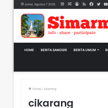
Sidebar
Acak
Log
RSS
Facebo
Twit
Jumat, Agustus 7 2026
Artikel
In
HOME
BERITA SAMOSIR
BERITA UMUM
B
Home
/
cikarang
cikarang