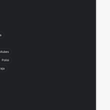
a
Mubes
Polisi
raja