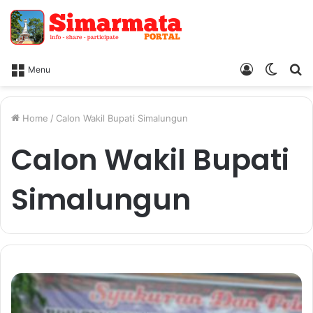
Log
Switc
Ca
Menu
In
skin
Home
/
Calon Wakil Bupati Simalungun
Calon Wakil Bupati
Simalungun