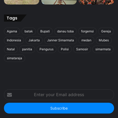
Tags
Agama
batak
Bupati
danau toba
forgemsi
Gereja
Indonesia
Jakarta
Janner Simarmata
medan
Mubes
Natal
panitia
Pengurus
Polisi
Samosir
simarmata
simataraja
Enter
your
Email
address