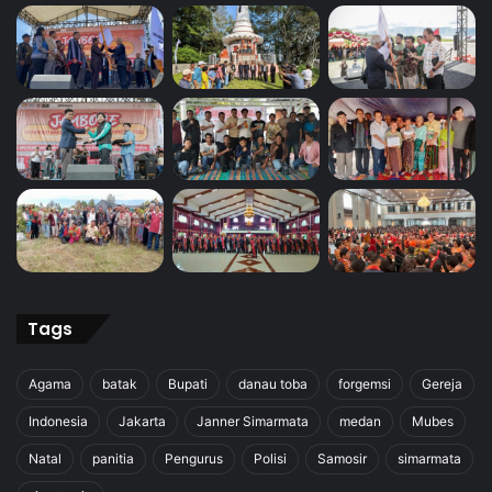
Tags
Agama
batak
Bupati
danau toba
forgemsi
Gereja
Indonesia
Jakarta
Janner Simarmata
medan
Mubes
Natal
panitia
Pengurus
Polisi
Samosir
simarmata