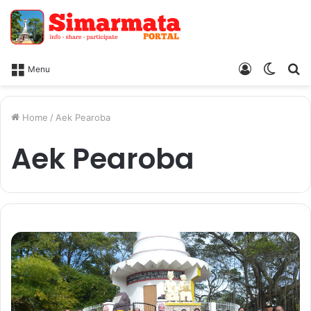
Log
Switc
Ca
Menu
In
skin
Home
/
Aek Pearoba
Aek Pearoba