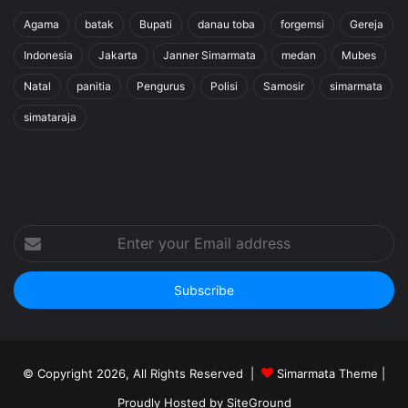
Agama
batak
Bupati
danau toba
forgemsi
Gereja
Indonesia
Jakarta
Janner Simarmata
medan
Mubes
Natal
panitia
Pengurus
Polisi
Samosir
simarmata
simataraja
Enter
your
Email
address
© Copyright 2026, All Rights Reserved |
Simarmata Theme
|
Proudly Hosted by
SiteGround