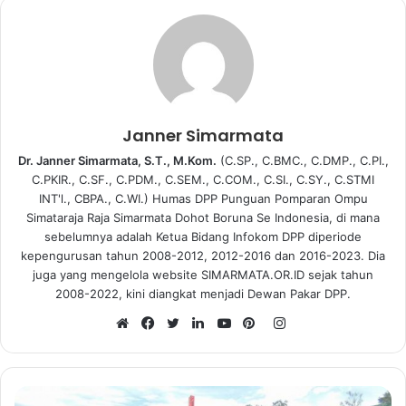
Janner Simarmata
Dr. Janner Simarmata, S.T., M.Kom.
(C.SP., C.BMC., C.DMP., C.PI.,
C.PKIR., C.SF., C.PDM., C.SEM., C.COM., C.SI., C.SY., C.STMI
INT'l., CBPA., C.WI.) Humas DPP Punguan Pomparan Ompu
Simataraja Raja Simarmata Dohot Boruna Se Indonesia, di mana
sebelumnya adalah Ketua Bidang Infokom DPP diperiode
kepengurusan tahun 2008-2012, 2012-2016 dan 2016-2023. Dia
juga yang mengelola website SIMARMATA.OR.ID sejak tahun
2008-2022, kini diangkat menjadi Dewan Pakar DPP.
I
n
W
F
T
L
Y
P
s
e
a
w
i
o
i
t
b
c
i
n
u
n