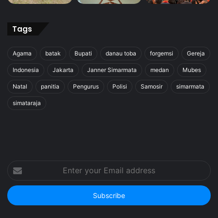
Tags
Agama
batak
Bupati
danau toba
forgemsi
Gereja
Indonesia
Jakarta
Janner Simarmata
medan
Mubes
Natal
panitia
Pengurus
Polisi
Samosir
simarmata
simataraja
Enter
your
Email
address