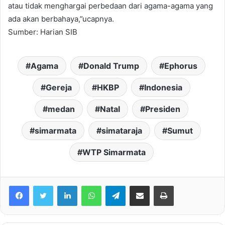
atau tidak menghargai perbedaan dari agama-agama yang
ada akan berbahaya,”ucapnya.
Sumber: Harian SIB
Agama
Donald Trump
Ephorus
Gereja
HKBP
Indonesia
medan
Natal
Presiden
simarmata
simataraja
Sumut
WTP Simarmata
Facebook
Twitter
LinkedIn
WhatsApp
Telegram
share melalui email
Print