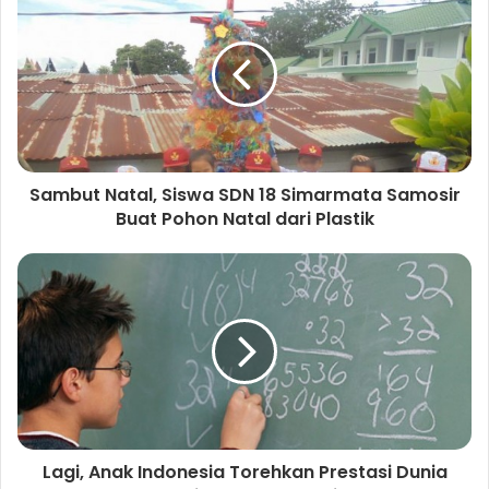
a
s
e
t
k
T
t
g
i
b
t
e
u
e
r
t
o
e
d
b
r
a
e
o
r
I
e
e
m
k
n
s
t
Sambut Natal, Siswa SDN 18 Simarmata Samosir
Buat Pohon Natal dari Plastik
Lagi, Anak Indonesia Torehkan Prestasi Dunia