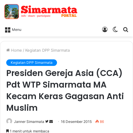
Log
Switc
Ca
Menu
In
skin
Home
/
Kegiatan DPP Simarmata
Kegiatan DPP Simarmata
Presiden Gereja Asia (CCA)
Pdt WTP Simarmata MA
Kecam Keras Gagasan Anti
Muslim
Janner Simarmata
F
S
16 Desember 2015
86
o
e
1 menit untuk membaca