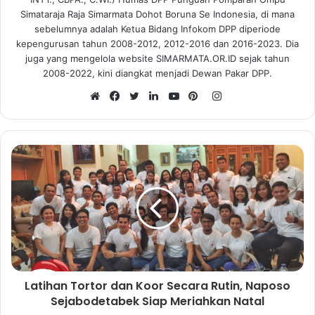
Simataraja Raja Simarmata Dohot Boruna Se Indonesia, di mana
sebelumnya adalah Ketua Bidang Infokom DPP diperiode
kepengurusan tahun 2008-2012, 2012-2016 dan 2016-2023. Dia
juga yang mengelola website SIMARMATA.OR.ID sejak tahun
2008-2022, kini diangkat menjadi Dewan Pakar DPP.
I
n
W
F
T
L
Y
P
s
e
a
w
i
o
i
t
b
c
i
n
u
n
a
s
e
t
k
T
t
g
i
b
t
e
u
e
r
t
o
e
d
b
r
a
e
o
r
I
e
e
m
k
n
s
t
Latihan Tortor dan Koor Secara Rutin, Naposo
Sejabodetabek Siap Meriahkan Natal