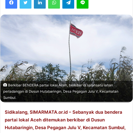
o
a
w
n
o
e
n
m
T
a
w
i
i
l
t
t
e
r
Berkibar BENDERA partai lokal Aceh, berkibar di salahsatu lahan
perladangan di Dusun Hutabaringin, Desa Pegagan Julu V, Kecamatan
Sumbul.
Sidikalang, SIMARMATA.or.id – Sebanyak dua bendera
partai lokal Aceh ditemukan berkibar di Dusun
Hutabaringin, Desa Pegagan Julu V, Kecamatan Sumbul,