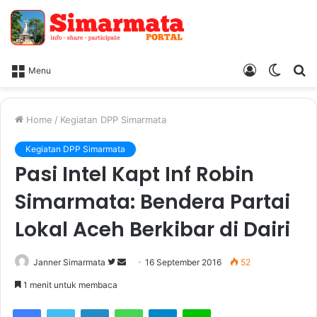
Log
Switc
Ca
Menu
In
skin
Home
/
Kegiatan DPP Simarmata
Kegiatan DPP Simarmata
Pasi Intel Kapt Inf Robin
Simarmata: Bendera Partai
Lokal Aceh Berkibar di Dairi
Janner Simarmata
F
S
16 September 2016
52
o
e
1 menit untuk membaca
l
n
Facebook
Twitter
LinkedIn
WhatsApp
Telegram
Line
l
d