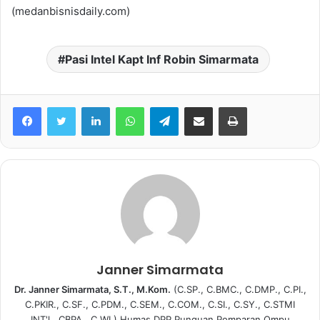
(medanbisnisdaily.com)
Pasi Intel Kapt Inf Robin Simarmata
Facebook
Twitter
LinkedIn
WhatsApp
Telegram
share melalui email
Print
Janner Simarmata
Dr. Janner Simarmata, S.T., M.Kom.
(C.SP., C.BMC., C.DMP., C.PI.,
C.PKIR., C.SF., C.PDM., C.SEM., C.COM., C.SI., C.SY., C.STMI
INT'l., CBPA., C.WI.) Humas DPP Punguan Pomparan Ompu