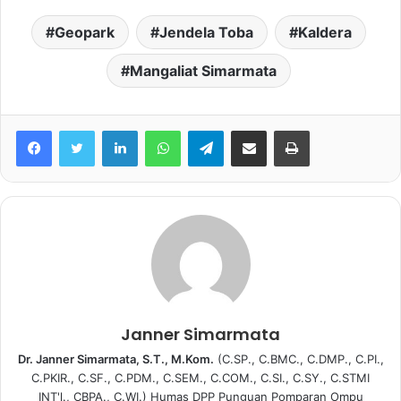
Geopark
Jendela Toba
Kaldera
Mangaliat Simarmata
Facebook
Twitter
LinkedIn
WhatsApp
Telegram
share melalui email
Print
Janner Simarmata
Dr. Janner Simarmata, S.T., M.Kom.
(C.SP., C.BMC., C.DMP., C.PI.,
C.PKIR., C.SF., C.PDM., C.SEM., C.COM., C.SI., C.SY., C.STMI
INT'l., CBPA., C.WI.) Humas DPP Punguan Pomparan Ompu