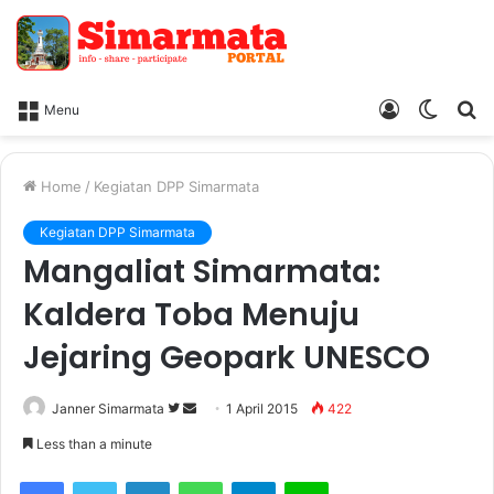
Log
Switc
Ca
Menu
In
skin
Home
/
Kegiatan DPP Simarmata
Kegiatan DPP Simarmata
Mangaliat Simarmata:
Kaldera Toba Menuju
Jejaring Geopark UNESCO
Janner Simarmata
F
S
1 April 2015
422
o
e
Less than a minute
l
n
Facebook
Twitter
LinkedIn
WhatsApp
Telegram
Line
l
d