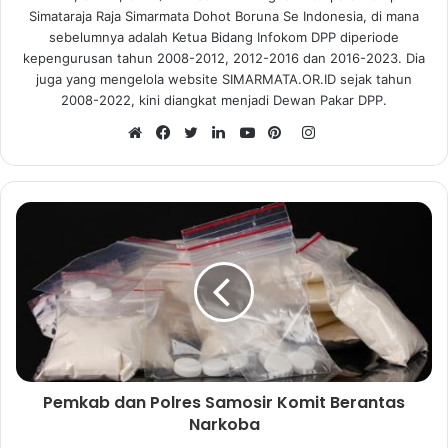
Simataraja Raja Simarmata Dohot Boruna Se Indonesia, di mana
sebelumnya adalah Ketua Bidang Infokom DPP diperiode
kepengurusan tahun 2008-2012, 2012-2016 dan 2016-2023. Dia
juga yang mengelola website SIMARMATA.OR.ID sejak tahun
2008-2022, kini diangkat menjadi Dewan Pakar DPP.
I
n
W
F
T
L
Y
P
s
e
a
w
i
o
i
t
b
c
i
n
u
n
a
s
e
t
k
T
t
g
i
b
t
e
u
e
r
t
o
e
d
b
r
a
e
o
r
I
e
e
m
k
n
s
t
Pemkab dan Polres Samosir Komit Berantas
Narkoba