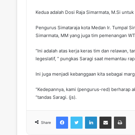
w
i
Kedua adalah Dosi Raja Simarmata, M.Si untu
i
l
t
Pengurus Simataraja kota Medan Ir. Tumpal Si
t
e
Simarmata, MM yang juga tim pemenangan WT
r
“Ini adalah atas kerja keras tim dan relawan, t
legeslatif, ” pungkas Saragi saat memantau rap
Ini juga menjadi kebanggaan kita sebagai mar
“Kedepannya, kami (pengurus-red) berharap aka
“tandas Saragi. (js).
Facebook
Twitter
LinkedIn
share melalui email
Print
Share