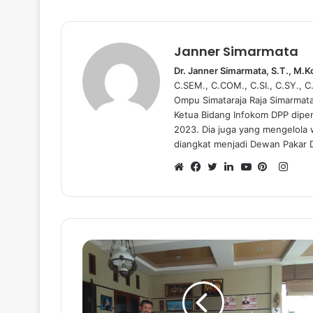
Janner Simarmata
Dr. Janner Simarmata, S.T., M.
C.SEM., C.COM., C.SI., C.SY., 
Ompu Simataraja Raja Simarmat
Ketua Bidang Infokom DPP dipe
2023. Dia juga yang mengelola
diangkat menjadi Dewan Pakar 
I
n
W
F
T
L
Y
P
s
e
a
w
i
o
i
t
b
c
i
n
u
n
a
s
e
t
k
T
t
g
i
b
t
e
u
e
r
t
o
e
d
b
r
a
e
o
r
I
e
e
m
k
n
s