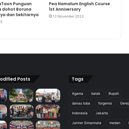
aTaon Punguan
Pea Namalum English Course
 dohot Boruna
1st Anniversary
ya dan Sekitarnya
13 November 2023
25
odified Posts
Tags
Agama
batak
Bupati
danau toba
forgemsi
Gerej
Indonesia
Jakarta
Janner Simarmata
medan