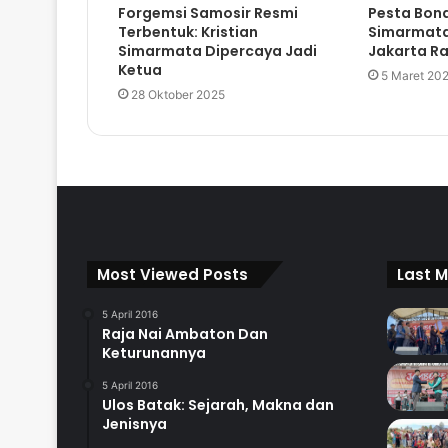
Forgemsi Samosir Resmi
Pesta Bon
Terbentuk: Kristian
Simarmata
Simarmata Dipercaya Jadi
Jakarta Ra
Ketua
5 Maret 20
28 Oktober 2025
Most Viewed Posts
Last M
5 April 2016
Raja Nai Ambaton Dan
Keturunannya
5 April 2016
Ulos Batak: Sejarah, Makna dan
Jenisnya