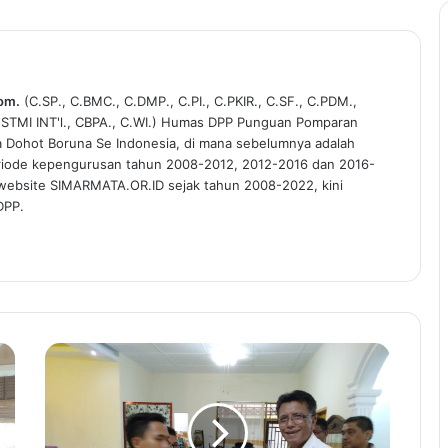
Kom.
(C.SP., C.BMC., C.DMP., C.PI., C.PKIR., C.SF., C.PDM.,
C.STMI INT'l., CBPA., C.WI.) Humas DPP Punguan Pomparan
a Dohot Boruna Se Indonesia, di mana sebelumnya adalah
riode kepengurusan tahun 2008-2012, 2012-2016 dan 2016-
 website SIMARMATA.OR.ID sejak tahun 2008-2022, kini
DPP.