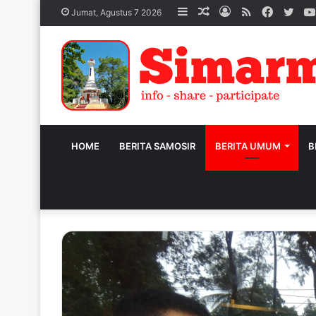
Sidebar
Acak
Log
RSS
Facebo
Twit
Jumat, Agustus 7 2026
Artikel
In
HOME
BERITA SAMOSIR
BERITA UMUM
B