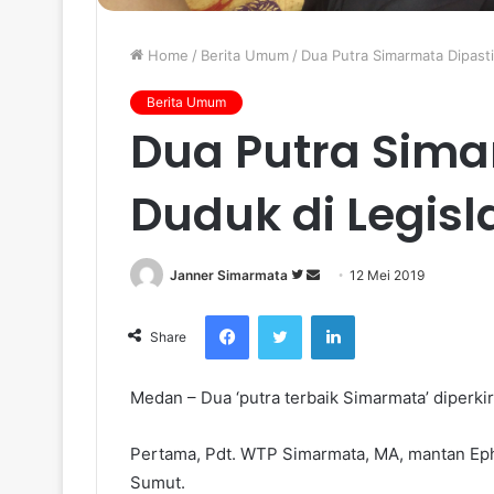
Home
/
Berita Umum
/
Dua Putra Simarmata Dipasti
Berita Umum
Dua Putra Sima
Duduk di Legisla
Janner Simarmata
F
S
12 Mei 2019
o
e
Facebook
Twitter
LinkedIn
l
n
Share
l
d
o
a
Medan – Dua ‘putra terbaik Simarmata’ diperkira
w
n
o
e
Pertama, Pdt. WTP Simarmata, MA, mantan Epho
n
m
Sumut.
T
a