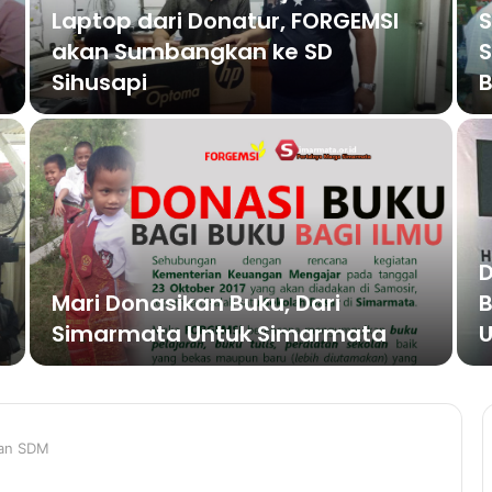
Laptop dari Donatur, FORGEMSI
S
akan Sumbangkan ke SD
S
Sihusapi
B
D
Mari Donasikan Buku, Dari
B
Simarmata Untuk Simarmata
U
gan SDM