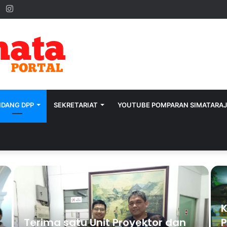
ok
ter
YouTube
Instagram
IDANG DPP
SEKRETARIAT
YOUTUBE POMPARAN SIMATARA
K
Terima satu Unit Proyektor dan
P