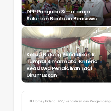
Acara
DPP Punguan Simataraja
Salurkan Bantuan Beasiswa
Ketua Bidang Pendidikan Ir.
Tumpal Simarmata, Kriteria
Beasiswa Pendidikan Lagi
Dirumuskan
Home
/
Bidang DPP
/
Pendidikan dan Pengemban