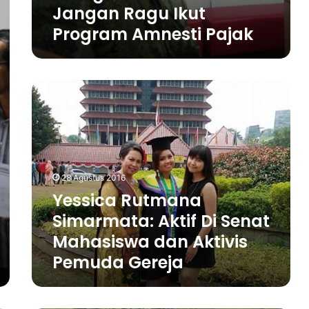
a
a
Jangan Ragu Ikut
:
n
Program Amnesti Pajak
J
a
n
g
Y
a
e
n
s
R
s
a
i
g
c
u
a
I
28 Agustus 2016
R
k
Yessica Rutmana
u
u
Simarmata: Aktif Di Senat
t
t
m
P
Mahasiswa dan Aktivis
a
r
Pemuda Gereja
n
o
a
g
S
r
i
a