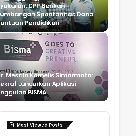
yukuran, DPP Berikan
Jadi P
umbangan Spontanitas Dana
Simarm
antuan Pendidikan
Indone
r. Mesdin Kornelis Simarmata:
ekraf Luncurkan Aplikasi
Ini Dia
nggulan BISMA
28 No
Most Viewed Posts