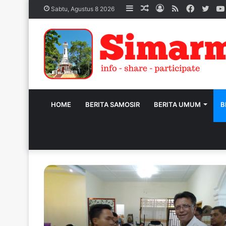
Sidebar
Acak
Log
RSS
Facebo
Twit
Sabtu, Agustus 8 2026
Artikel
In
HOME
BERITA SAMOSIR
BERITA UMUM
B