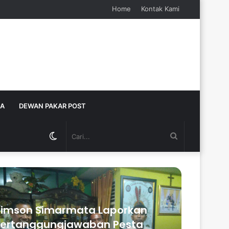
Home
Kontak Kami
JA
DEWAN PAKAR POST
Switch
Cari...
skin
imson Simarmata Laporkan
ertanggungjawaban Pesta