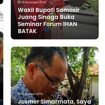
m
13 November 2016
o
Wakil Bupati Samosir
s
i
Juang Sinaga Buka
r
Seminar Forum IHAN
J
BATAK
u
a
n
g
J
S
o
i
s
n
m
a
e
g
r
a
S
B
i
u
m
k
a
a
29 Oktober 2016
r
S
Josmer Simarmata, Saya
m
e