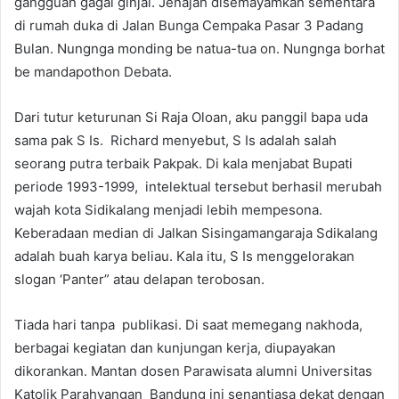
gangguan gagal ginjal. Jenajah disemayamkan sementara
di rumah duka di Jalan Bunga Cempaka Pasar 3 Padang
Bulan. Nungnga monding be natua-tua on. Nungnga borhat
be mandapothon Debata.
Dari tutur keturunan Si Raja Oloan, aku panggil bapa uda
sama pak S Is. Richard menyebut, S Is adalah salah
seorang putra terbaik Pakpak. Di kala menjabat Bupati
periode 1993-1999, intelektual tersebut berhasil merubah
wajah kota Sidikalang menjadi lebih mempesona.
Keberadaan median di Jalkan Sisingamangaraja Sdikalang
adalah buah karya beliau. Kala itu, S Is menggelorakan
slogan ‘Panter” atau delapan terobosan.
Tiada hari tanpa publikasi. Di saat memegang nakhoda,
berbagai kegiatan dan kunjungan kerja, diupayakan
dikorankan. Mantan dosen Parawisata alumni Universitas
Katolik Parahyangan Bandung ini senantiasa dekat dengan