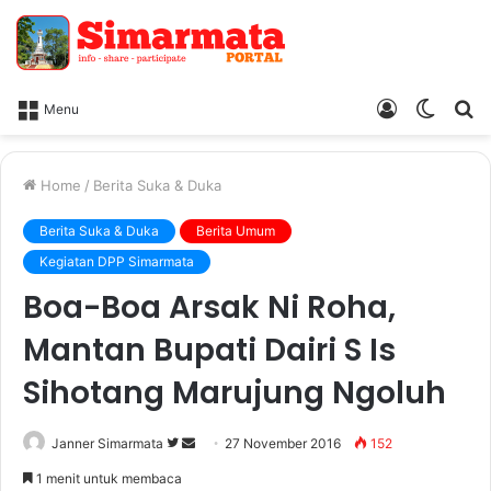
Log
Switc
Ca
Menu
In
skin
Home
/
Berita Suka & Duka
Berita Suka & Duka
Berita Umum
Kegiatan DPP Simarmata
Boa-Boa Arsak Ni Roha,
Mantan Bupati Dairi S Is
Sihotang Marujung Ngoluh
Janner Simarmata
F
S
27 November 2016
152
o
e
1 menit untuk membaca