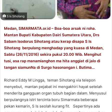
S Is Sihotang
Medan, SIMARMATA.or.id – Boa-boa arsak ni roha.
Mantan Bupati Kabupaten Dairi Sumatera Utara, Drs
Sabam Isodorus Sihotang atau kerap disapa S Is
Sihotang berpulang menghadap yang kuasa di Medan,
Sabtu (26/11/2016) sekira pukul 20.00 Wib. Mengihut
tusi, asa rap manamianghon ma hita anggiat di jalo di
tangan siamunNa di Surgo hasonangan i. Butima…
Richard Eddy M Lingga, teman Sihotang via telepon
menyebut, mantan pejabat ini mengakhiri hayat setelah
menderita gangguan organ tubuh bagian dalam. Menyusul
berpulangnya istri tercinta boru Simarmata beberapa
pekan kemarin, S Is seolah kurang fit. Sepertinya ada