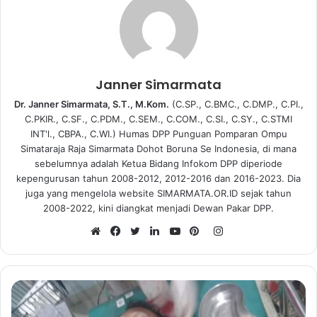
Janner Simarmata
Dr. Janner Simarmata, S.T., M.Kom.
(C.SP., C.BMC., C.DMP., C.PI.,
C.PKIR., C.SF., C.PDM., C.SEM., C.COM., C.SI., C.SY., C.STMI
INT'l., CBPA., C.WI.) Humas DPP Punguan Pomparan Ompu
Simataraja Raja Simarmata Dohot Boruna Se Indonesia, di mana
sebelumnya adalah Ketua Bidang Infokom DPP diperiode
kepengurusan tahun 2008-2012, 2012-2016 dan 2016-2023. Dia
juga yang mengelola website SIMARMATA.OR.ID sejak tahun
2008-2022, kini diangkat menjadi Dewan Pakar DPP.
I
n
W
F
T
L
Y
P
s
e
a
w
i
o
i
t
b
c
i
n
u
n
a
s
e
t
k
T
t
g
i
b
t
e
u
e