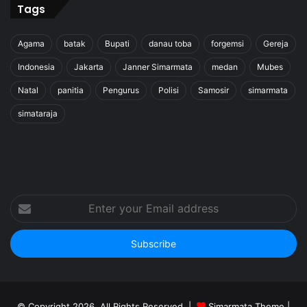
Tags
Agama
batak
Bupati
danau toba
forgemsi
Gereja
Indonesia
Jakarta
Janner Simarmata
medan
Mubes
Natal
panitia
Pengurus
Polisi
Samosir
simarmata
simataraja
Enter
your
Email
address
© Copyright 2026, All Rights Reserved |
Simarmata Theme
|