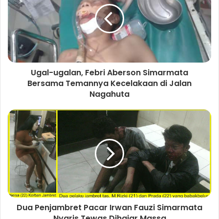
r
t
o
e
d
b
r
a
e
o
r
I
e
e
m
k
n
s
t
Ugal-ugalan, Febri Aberson Simarmata
Bersama Temannya Kecelakaan di Jalan
Nagahuta
Dua Penjambret Pacar Irwan Fauzi Simarmata
Nyaris Tewas Dihajar Massa