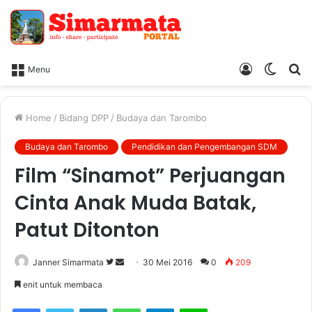
Log
Switc
Ca
Menu
In
skin
Home
/
Bidang DPP
/
Budaya dan Tarombo
Budaya dan Tarombo
Pendidikan dan Pengembangan SDM
Film “Sinamot” Perjuangan
Cinta Anak Muda Batak,
Patut Ditonton
Janner Simarmata
F
S
30 Mei 2016
0
209
o
e
enit untuk membaca
l
n
Facebook
Twitter
LinkedIn
WhatsApp
Telegram
Line