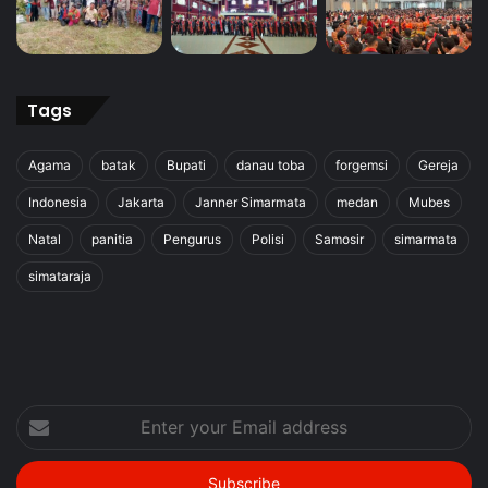
Tags
Agama
batak
Bupati
danau toba
forgemsi
Gereja
Indonesia
Jakarta
Janner Simarmata
medan
Mubes
Natal
panitia
Pengurus
Polisi
Samosir
simarmata
simataraja
Enter
your
Email
address