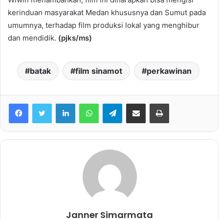
kerinduan masyarakat Medan khususnya dan Sumut pada
umumnya, terhadap film produksi lokal yang menghibur
dan mendidik.
(pjks/ms)
batak
film sinamot
perkawinan
Facebook
Twitter
LinkedIn
WhatsApp
Telegram
share melalui email
Print
Janner Simarmata