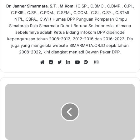
Dr. Janner Simarmata, S.T., M.Kom.
(C.SP., C.BMC., C.DMP., C.PI.,
C.PKIR., C.SF., C.PDM., C.SEM., C.COM., C.SI., C.SY., C.STMI
INT'l., CBPA., C.WI.) Humas DPP Punguan Pomparan Ompu
Simataraja Raja Simarmata Dohot Boruna Se Indonesia, di mana
sebelumnya adalah Ketua Bidang Infokom DPP diperiode
kepengurusan tahun 2008-2012, 2012-2016 dan 2016-2023. Dia
juga yang mengelola website SIMARMATA.OR.ID sejak tahun
2008-2022, kini diangkat menjadi Dewan Pakar DPP.
I
n
W
F
T
L
Y
P
s
e
a
w
i
o
i
t
b
c
i
n
u
n
a
s
e
t
k
T
t
g
i
b
t
e
u
e
r
t
o
e
d
b
r
a
e
o
r
I
e
e
m
k
n
s
t