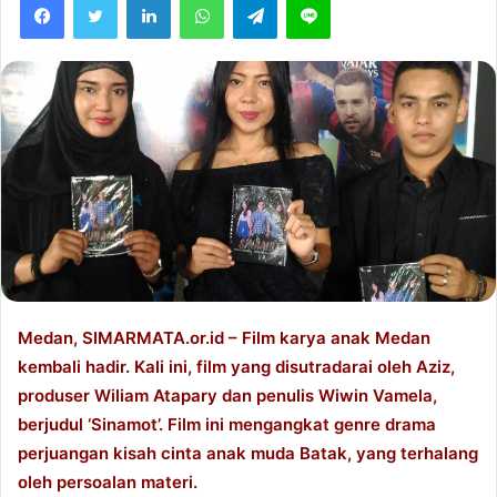
l
d
o
a
w
n
o
e
n
m
T
a
w
i
i
l
t
t
e
r
Medan, SIMARMATA.or.id – Film karya anak Medan
kembali hadir. Kali ini, film yang disutradarai oleh Aziz,
produser Wiliam Atapary‬ dan penulis Wiwin Vamela‬,
berjudul ‘Sinamot’. Film ini mengangkat genre drama
perjuangan kisah cinta anak muda Batak, yang terhalang
oleh persoalan materi.